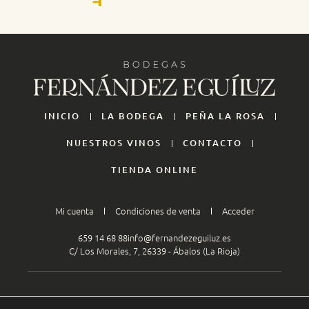
INICIO
LA BODEGA
PEÑA LA ROSA
NUESTROS VINOS
CONTACTO
TIENDA ONLINE
Mi cuenta
Condiciones de venta
Acceder
659 14 68 88
info@fernandezeguiluz.es
C/ Los Morales, 7, 26339 - Ábalos (La Rioja)
AVISO LEGAL
POLÍTICA DE COOKIES