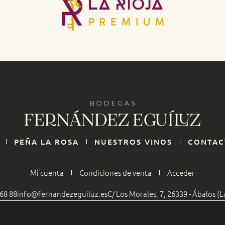
PEÑA LA ROSA
NUESTROS VINOS
CONTAC
Mi cuenta
Condiciones de venta
Acceder
 68 88
info@fernandezeguiluz.es
C/ Los Morales, 7, 26339 - Ábalos (L