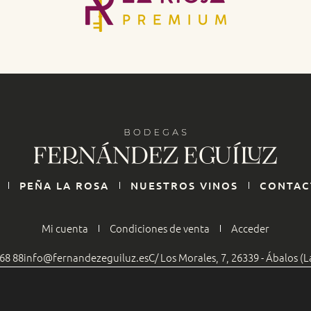
PEÑA LA ROSA
NUESTROS VINOS
CONTAC
Mi cuenta
Condiciones de venta
Acceder
 68 88
info@fernandezeguiluz.es
C/ Los Morales, 7, 26339 - Ábalos (L