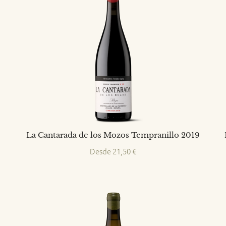
La Cantarada de los Mozos Tempranillo 2019
Desde
21,50
€